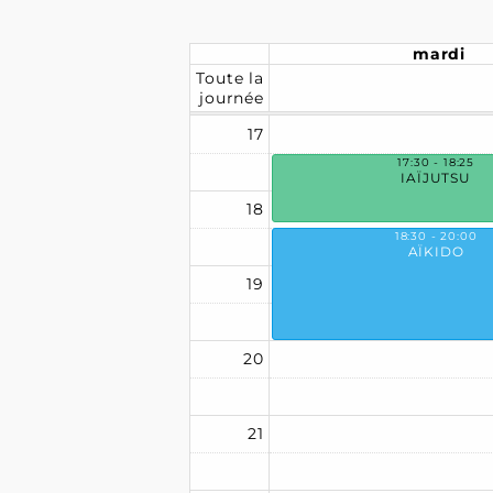
mardi
Toute la
journée
17
17:30 - 18:25
IAÏJUTSU
18
18:30 - 20:00
AÏKIDO
19
20
21