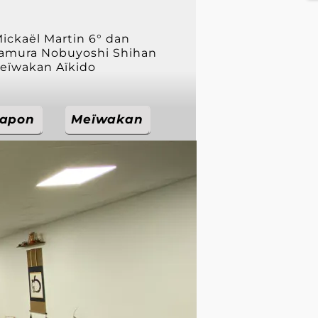
 Mickaël Martin 6° dan
Tamura Nobuyoshi Shihan
eïwakan Aïkido
Japon
Japon
Meïwakan
Meïwakan