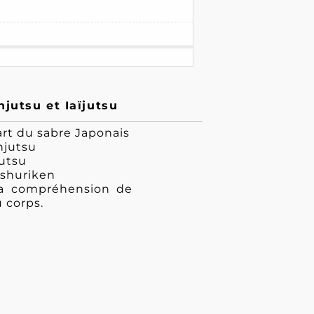
jutsu et Iaïjutsu
'art du sabre Japonais
njutsu
jutsu
 shuriken
la compréhension de
u corps.