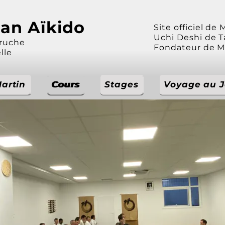
an Aïkido
Site officiel de
Uchi Deshi de 
rruche
Fondateur de M
elle
artin
Martin
Cours
Cours
Stages
Stages
Voyage au 
Voyage au 