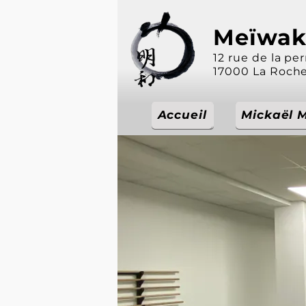
Meïwak
12 rue de la pe
17000 La Roch
Accueil
Accueil
Mickaël M
Mickaël 